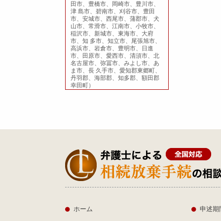
田市、豊橋市、岡崎市、豊川市、
津 島市、碧南市、刈谷市、豊田
市、安城市、西尾市、蒲郡市、犬
山市、常滑市、江南市、小牧市、
稲沢市、新城市、東海市、大府
市、知 多市、知立市、尾張旭市、
高浜市、岩倉市、豊明市、日進
市、田原市、愛西市、清須市、北
名古屋市、弥冨市、みよし市、あ
ま市、長 久手市、愛知郡東郷町、
丹羽郡、海部郡、知多郡、額田郡
幸田町）
ホーム
申述期